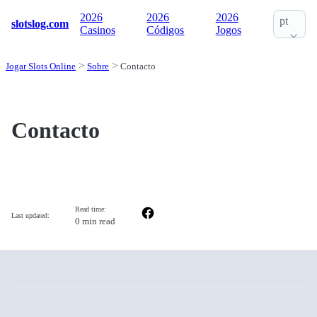
2026
2026
2026
pt
slotslog.com
Casinos
Códigos
Jogos
Jogar Slots Online
Sobre
Contacto
Contacto
Read time:
Last updated:
0 min read