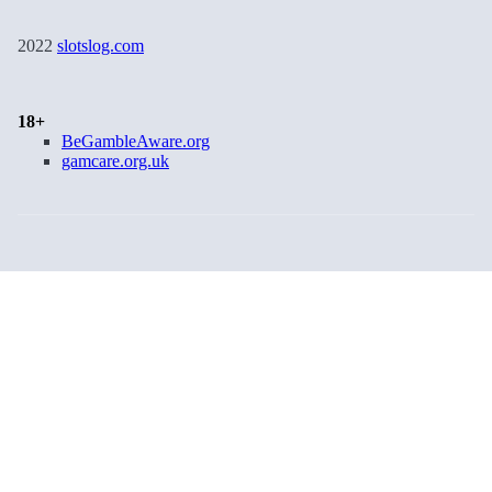
2022
slotslog.com
18+
BeGambleAware.org
gamcare.org.uk