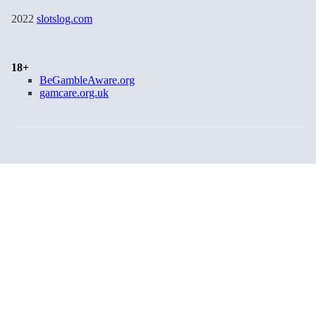
2022
slotslog.com
18+
BeGambleAware.org
gamcare.org.uk