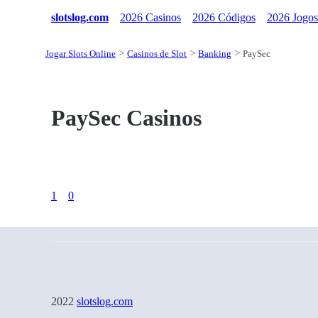
slotslog.com
2026 Casinos
2026 Códigos
2026 Jogos
Jogar Slots Online
Casinos de Slot
Banking
PaySec
PaySec Casinos
1
0
2022
slotslog.com