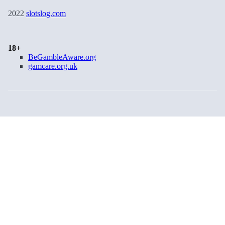
2022
slotslog.com
18+
BeGambleAware.org
gamcare.org.uk