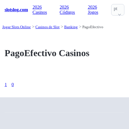
2026
2026
2026
pt
slotslog.com
Casinos
Códigos
Jogos
Jogar Slots Online
Casinos de Slot
Banking
PagoEfectivo
PagoEfectivo Casinos
1
0