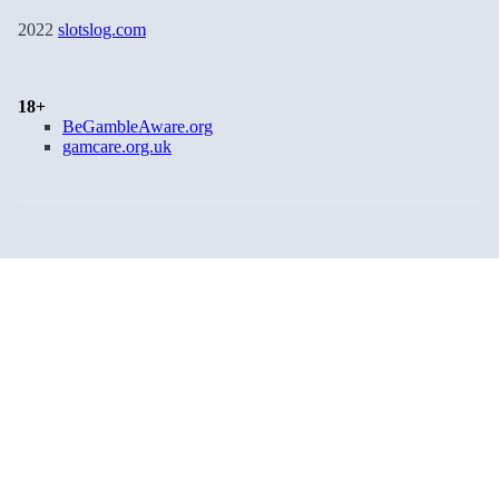
2022
slotslog.com
18+
BeGambleAware.org
gamcare.org.uk