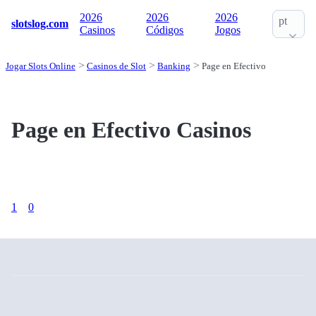
2026
2026
2026
pt
slotslog.com
Casinos
Códigos
Jogos
Jogar Slots Online
Casinos de Slot
Banking
Page en Efectivo
Page en Efectivo Casinos
1
0