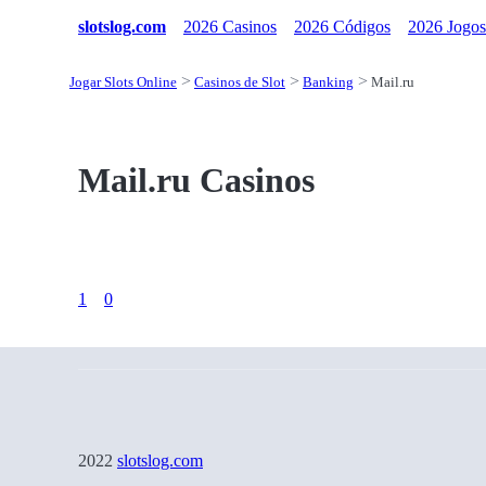
slotslog.com
2026 Casinos
2026 Códigos
2026 Jogos
Jogar Slots Online
Casinos de Slot
Banking
Mail.ru
Mail.ru Casinos
1
0
2022
slotslog.com