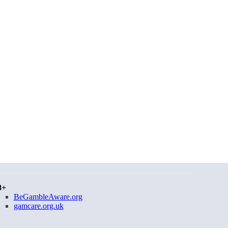
8+
BeGambleAware.org
gamcare.org.uk