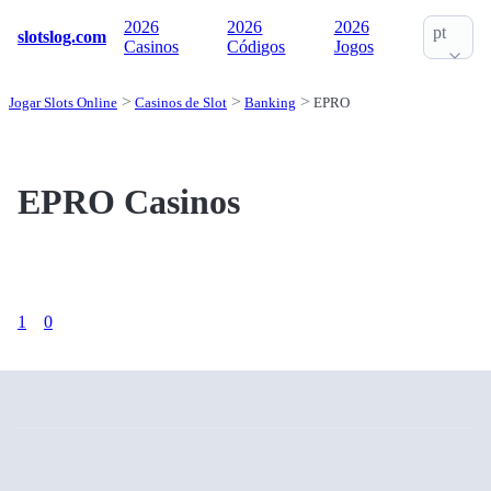
2026
2026
2026
pt
slotslog.com
Casinos
Códigos
Jogos
Jogar Slots Online
Casinos de Slot
Banking
EPRO
EPRO Casinos
1
0