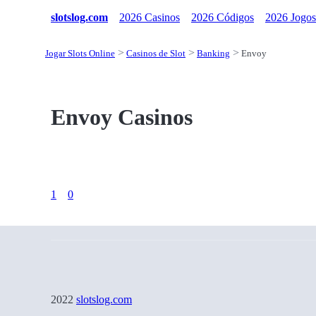
slotslog.com
2026 Casinos
2026 Códigos
2026 Jogos
Jogar Slots Online
Casinos de Slot
Banking
Envoy
Envoy Casinos
1
0
2022
slotslog.com