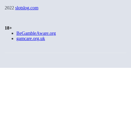
2022
slotslog.com
18+
BeGambleAware.org
gamcare.org.uk