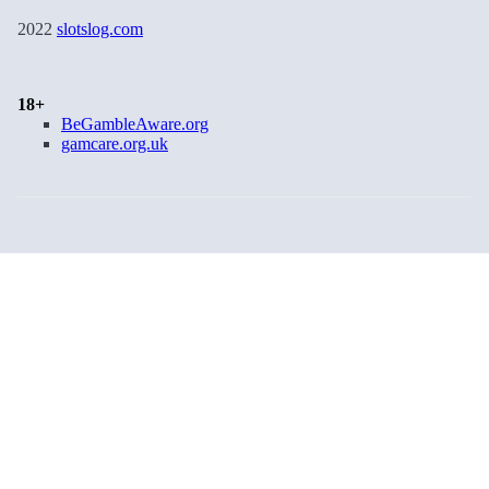
2022
slotslog.com
18+
BeGambleAware.org
gamcare.org.uk