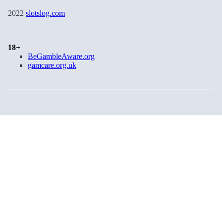
2022
slotslog.com
18+
BeGambleAware.org
gamcare.org.uk