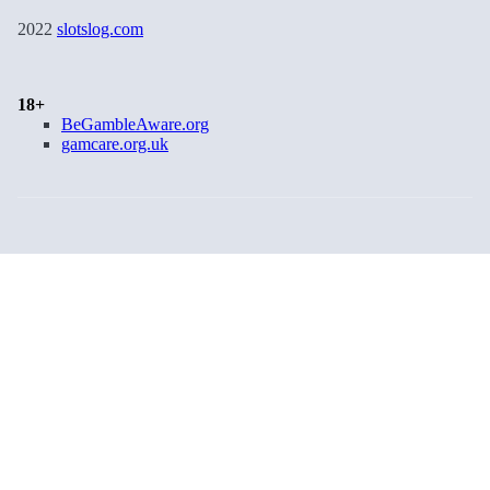
2022
slotslog.com
18+
BeGambleAware.org
gamcare.org.uk