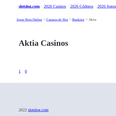
slotslog.com
2026 Casinos
2026 Códigos
2026 Jogos
Jogar Slots Online
Casinos de Slot
Banking
Aktia
Aktia Casinos
1
0
2022
slotslog.com