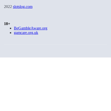
2022
slotslog.com
18+
BeGambleAware.org
gamcare.org.uk