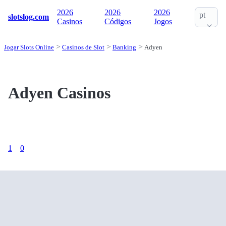
2026
2026
2026
pt
slotslog.com
Casinos
Códigos
Jogos
Jogar Slots Online
Casinos de Slot
Banking
Adyen
Adyen Casinos
1
0