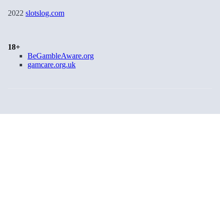
2022
slotslog.com
18+
BeGambleAware.org
gamcare.org.uk