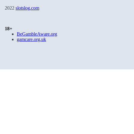
2022
slotslog.com
18+
BeGambleAware.org
gamcare.org.uk