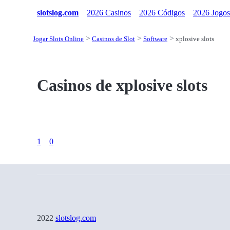
slotslog.com
2026 Casinos
2026 Códigos
2026 Jogos
Jogar Slots Online
Casinos de Slot
Software
xplosive slots
Casinos de xplosive slots
1
0
2022
slotslog.com