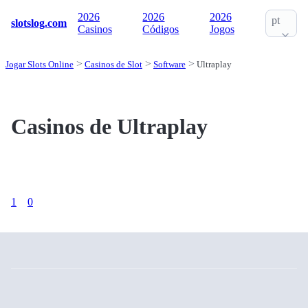
2026
2026
2026
pt
slotslog.com
Casinos
Códigos
Jogos
Jogar Slots Online
Casinos de Slot
Software
Ultraplay
Casinos de Ultraplay
1
0