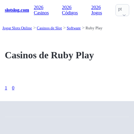
2026
2026
2026
pt
slotslog.com
Casinos
Códigos
Jogos
Jogar Slots Online
Casinos de Slot
Software
Ruby Play
Casinos de Ruby Play
1
0