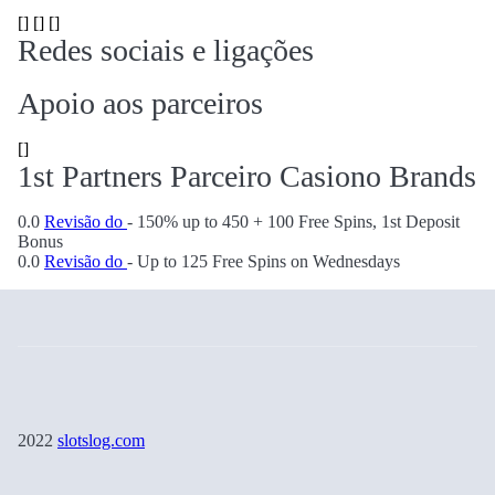
[] [] []
Redes sociais e ligações
Apoio aos parceiros
[]
1st Partners Parceiro Casiono Brands
0.0
Revisão do
- 150% up to 450 + 100 Free Spins, 1st Deposit
Bonus
0.0
Revisão do
- Up to 125 Free Spins on Wednesdays
2022
slotslog.com